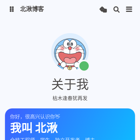
北湫博客
博客
北湫图床
关于我
枯木逢春犹再发
你好，很高兴认识你👋
我叫
北湫