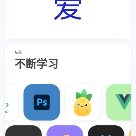
爱
技能
不断学习
Java
Docker
Photoshop
Node
Pinia
Vite
Vue
React
CSS3
JS