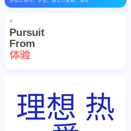
全栈工程师、学生、独立开发者、博主
🔭
Pursuit
From
程序
体验
学习
生活
理想 热