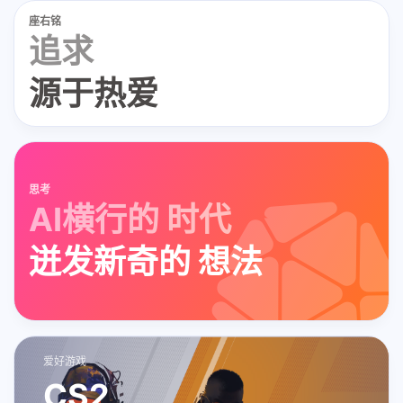
座右铭
追求
源于热爱
思考
AI横行的 时代
迸发新奇的 想法
爱好游戏
CS2